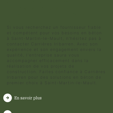
Contactez Carrières Iribarren
pour vos projets de
construction à Saint-Martin-le-
Mault
Si vous recherchez un fournisseur fiable
et compétent pour vos besoins en béton
à Saint-Martin-le-Mault, n'hésitez pas à
contacter Carrières Iribarren. Avec son
expérience et son engagement envers la
qualité, l'entreprise saura vous
accompagner efficacement dans la
réalisation de vos projets de
construction. Faites confiance à Carrières
Iribarren pour des solutions en béton de
premier choix à Saint-Martin-le-Mault.
En savoir plus