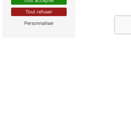
Tout accepter
Tout refuser
Personnaliser
En cochant cette case, j'accepte les conditions
particulières ci-dessous **
Envoyer
** Les données personnelles communiquées sont
nécessaires aux fins de vous contacter et sont
enregistrées dans un fichier informatisé. Elles sont
destinées à Carrières Iribarren et ses sous-traitants dans
le seul but de répondre à votre message. Les données