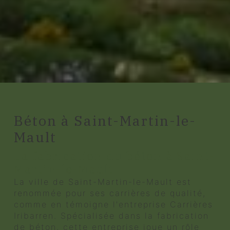
Béton à Saint-Martin-le-
Mault
La fabrication du béton à Saint-
Martin-le-Mault
La ville de Saint-Martin-le-Mault est
renommée pour ses carrières de qualité,
comme en témoigne l'entreprise Carrières
Iribarren. Spécialisée dans la fabrication
de béton, cette entreprise joue un rôle