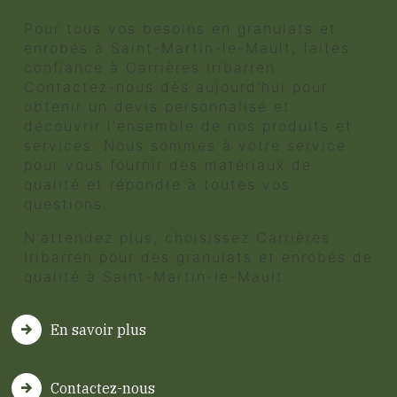
aujourd'hui
Pour tous vos besoins en granulats et
enrobés à Saint-Martin-le-Mault, faites
confiance à Carrières Iribarren.
Contactez-nous dès aujourd'hui pour
obtenir un devis personnalisé et
découvrir l'ensemble de nos produits et
services. Nous sommes à votre service
pour vous fournir des matériaux de
qualité et répondre à toutes vos
questions.
N'attendez plus, choisissez Carrières
Iribarren pour des granulats et enrobés de
qualité à Saint-Martin-le-Mault.
En savoir plus
Contactez-nous