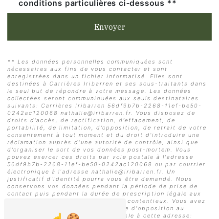
conditions particulières ci-dessous **
Envoyer
** Les données personnelles communiquées sont
nécessaires aux fins de vous contacter et sont
enregistrées dans un fichier informatisé. Elles sont
destinées à Carrières Iribarren et ses sous-traitants dans
le seul but de répondre à votre message. Les données
collectées seront communiquées aux seuls destinataires
suivants: Carrières Iribarren 56df9b7b-2268-11ef-be50-
0242ac120068 nathalie@iribarren.fr. Vous disposez de
droits d’accès, de rectification, d’effacement, de
portabilité, de limitation, d’opposition, de retrait de votre
consentement à tout moment et du droit d’introduire une
réclamation auprès d’une autorité de contrôle, ainsi que
d’organiser le sort de vos données post-mortem. Vous
pouvez exercer ces droits par voie postale à l'adresse
56df9b7b-2268-11ef-be50-0242ac120068 ou par courrier
électronique à l'adresse nathalie@iribarren.fr. Un
justificatif d'identité pourra vous être demandé. Nous
conservons vos données pendant la période de prise de
contact puis pendant la durée de prescription légale aux
fins probatoires et de gestion des contentieux. Vous avez
le droit de vous inscrire sur la liste d'opposition au
démarchage téléphonique, disponible à cette adresse: